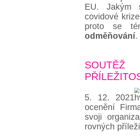
EU. Jakým s
covidové kriz
proto se té
odměňování
.
SOUTĚŽ 
PŘÍLEŽITO
5. 12. 2021
ocenění Firma
svoji organiz
rovných příleži