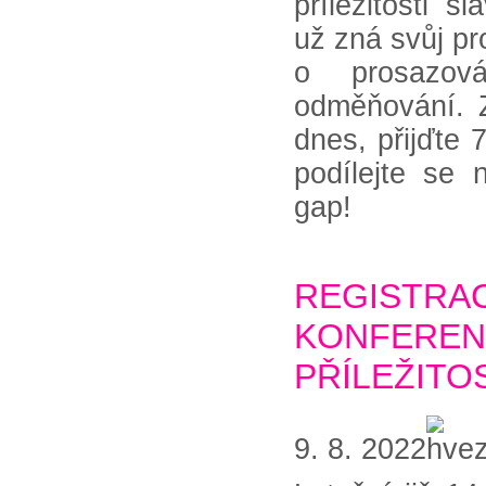
příležitosti s
už zná svůj p
o prosazová
odměňování. Z
dnes, přijďte 
podílejte se 
gap!
REGIST
KONFEREN
PŘÍLEŽITO
9. 8. 2022