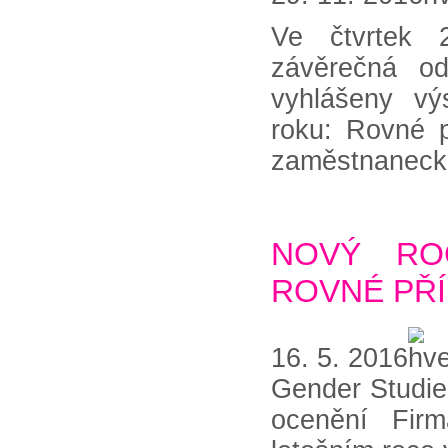
Ve čtvrtek 
závěrečná od
vyhlášeny vý
roku: Rovné p
zaměstnanecké 
NOVÝ RO
ROVNÉ PŘÍ
16. 5. 2016
Gender Studies
ocenění Firm