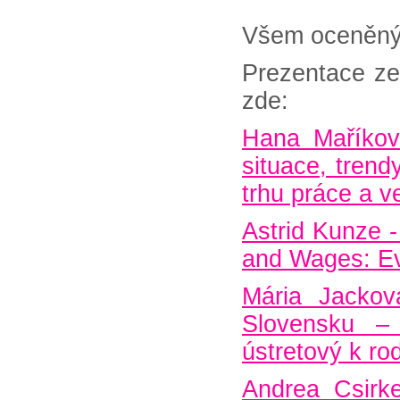
Všem oceněný
Prezentace ze
zde:
Hana Maříkov
situace, tren
trhu práce a v
Astrid Kunze 
and Wages: Ev
Mária Jackov
Slovensku –
ústretový k rod
Andrea Csirk