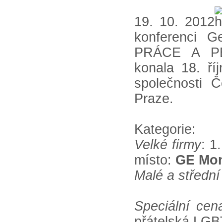
19. 10. 2012
konferenci 
PRÁCE A PÉ
konala 18. ří
společnosti Č
Praze.
Kategorie:
Velké firmy
: 1
místo:
GE Mon
Malé a střední
Speciální cen
přátelská LGB