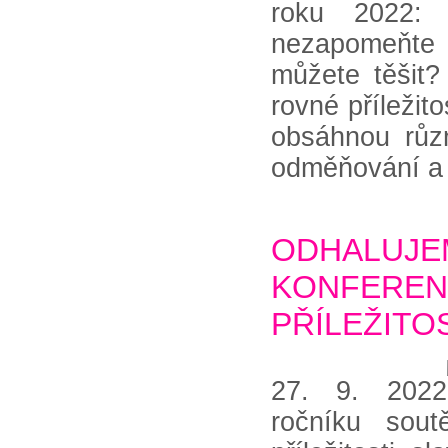
roku 2022: 
nezapomeňte
můžete těšit?
rovné příležit
obsáhnou různ
odměňování a 
ODHALUJ
KONFERE
PŘÍLEŽITOS
27. 9. 2022
ročníku sout