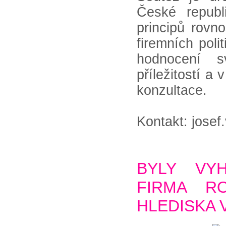
České republ
principů rovn
firemních poli
hodnocení 
příležitostí a
konzultace.
Kontakt: jose
BYLY VY
FIRMA RO
HLEDISKA 