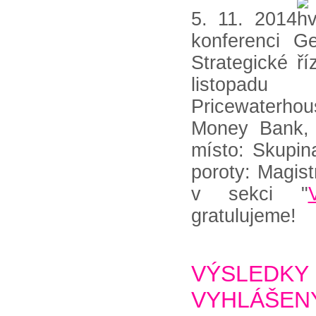
5. 11. 2014
konferenci G
Strategické ří
listopad
Pricewaterhou
Money Bank, a
místo: Skupin
poroty: Magis
v sekci "
gratulujeme!
VÝSLEDKY 
VYHLÁŠEN