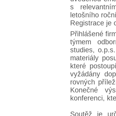
s relevantní
letošního ročn
Registrace je 
Přihlášené fi
týmem odbor
studies, o.p.
materiály pos
které postou
vyžádány dopl
rovných přílež
Konečné výs
konferenci, kt
Soutěž je u