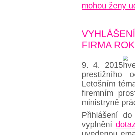
mohou ženy ud
VYHLÁŠEN
FIRMA ROK
9. 4. 2015
prestižního 
Letošním téma
firemním prost
ministryně prá
Přihlášení do
vyplnění
dota
uvedenou emai