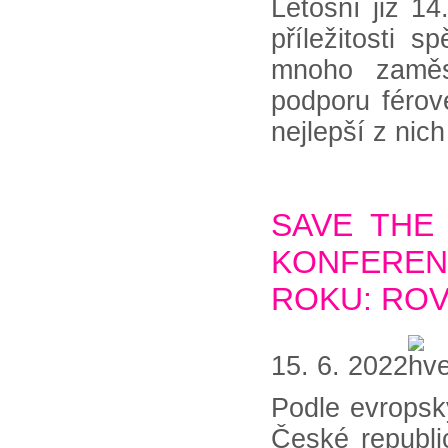
Letošní již 1
příležitosti s
mnoho zaměst
podporu férov
nejlepší z nic
SAVE THE
KONFERENC
ROKU: ROV
15. 6. 2022
Podle evropsk
České republi