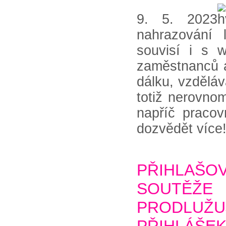
9. 5. 2023
nahrazování l
souvisí i s 
zaměstnanců a
dálku, vzdělá
totiž nerovn
napříč pracov
dozvědět více
PŘIHLAŠ
SOUTĚŽ
PRODLUŽ