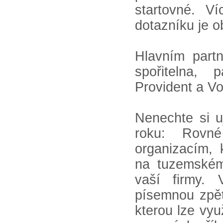
startovné. V
dotazníku je 
Hlavním part
spořitelna, 
Provident a V
Nenechte si u
roku: Rovné
organizacím, 
na tuzemském
vaší firmy. 
písemnou zpě
kterou lze využ