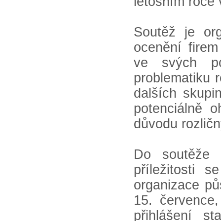
letošním roce 
Soutěž je or
ocenění firem
ve svých po
problematiku r
dalších skupin
potenciálně o
důvodu rozličn
Do soutěže 
příležitosti 
organizace pů
15. července,
přihlášení s