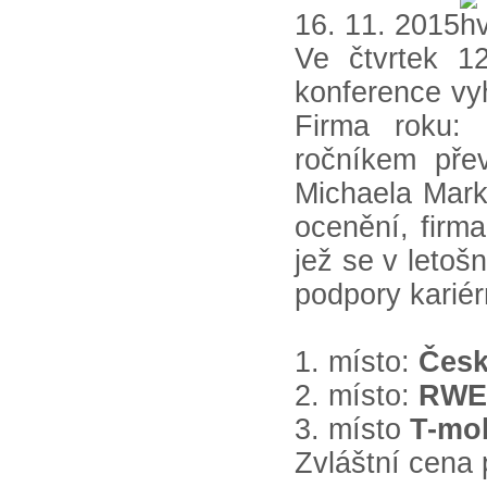
16. 11. 2015
Ve čtvrtek 1
konference vy
Firma roku: r
ročníkem přev
Michaela Mark
ocenění, firm
jež se v letoš
podpory kariér
1. místo:
Česk
2. místo:
RWE 
3. místo
T-mob
Zvláštní cena 