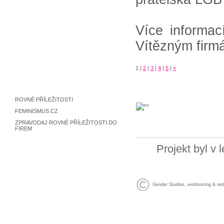
Více informac
Vítězným firm
1
|
2
|
3
|
4
|
5
|
»
ROVNÉ PŘÍLEŽITOSTI
FEMINISMUS.CZ
ZPRAVODAJ ROVNÉ PŘÍLEŽITOSTI DO
FIREM
Projekt byl v
Gender Studies
,
webhosting
&
red