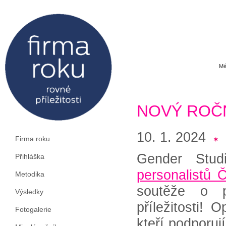
Mé
NOVÝ ROČ
10. 1. 2024
Firma roku
Gender Stud
Přihláška
personalistů Č
Metodika
soutěže o p
Výsledky
příležitosti!
Fotogalerie
kteří podporuj