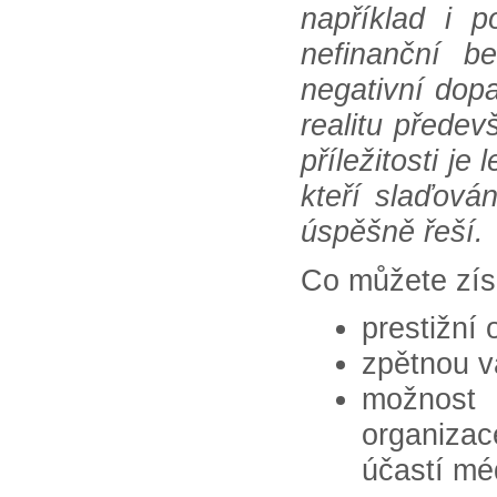
například i 
nefinanční b
negativní dop
realitu přede
příležitosti je
kteří slaďová
úspěšně řeší.
Co můžete zís
prestižní 
zpětnou v
možnost
organiza
účastí méd