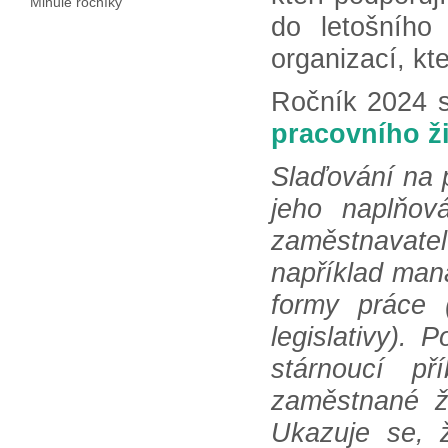
Minulé ročníky
do letošního
organizací, kte
Ročník 2024 
pracovního ž
Slaďování na p
jeho naplňov
zaměstnavate
například mana
formy práce 
legislativy). 
stárnoucí p
zaměstnané ž
Ukazuje se, 