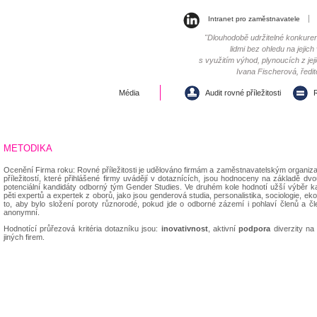
Intranet pro zaměstnavatele
"Dlouhodobě udržitelné konkure
lidmi bez ohledu na jejic
s využitím výhod, plynoucích z jej
Ivana Fischerová, ředit
Média
Audit rovné příležitosti
R
METODIKA
Ocenění Firma roku: Rovné příležitosti je udělováno firmám a zaměstnavatelským organ
příležitostí, které přihlášené firmy uvádějí v dotaznících, jsou hodnoceny na základě 
potenciální kandidáty odborný tým Gender Studies. Ve druhém kole hodnotí užší výběr k
pěti expertů a expertek z oborů, jako jsou genderová studia, personalistika, sociologie, 
to, aby bylo složení poroty různorodé, pokud jde o odborné zázemí i pohlaví členů a č
anonymní.
Hodnotící průřezová kritéria dotazníku jsou:
inovativnost
, aktivní
podpora
diverzity na
jiných firem.