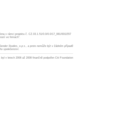
řena v rámci projektu č. CZ.03.1.51/0.0/0.0/17_081/0011557
tostí ve firmách“.
 Gender Studies, o.p.s., a proto nemůže být v žádném případě
ho společenství.
t byl v letech 2006 až 2008 finančně podpořen Citi Foundation