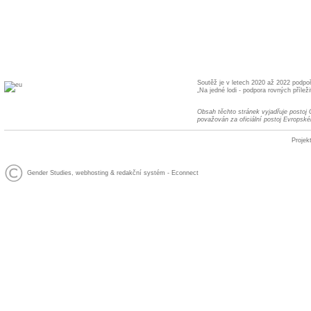
Soutěž je v letech 2020 až 2022 podpo
„Na jedné lodi - podpora rovných příleži
Obsah těchto stránek vyjadřuje postoj
považován za oficiální postoj Evropské
Projek
Gender Studies
,
webhosting
&
redakční systém
-
Econnect