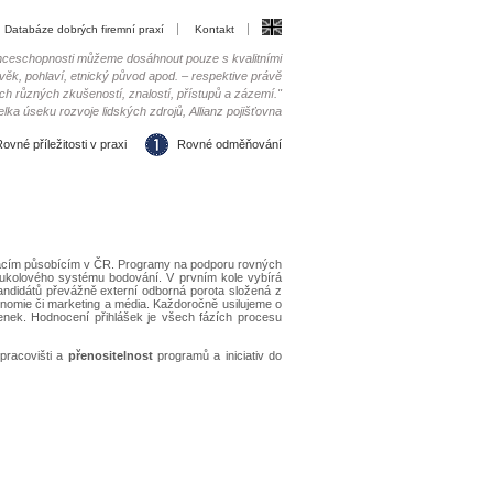
Databáze dobrých firemní praxí
Kontakt
nceschopnosti můžeme dosáhnout pouze s kvalitními
h věk, pohlaví, etnický původ apod. – respektive právě
ich různých zkušeností, znalostí, přístupů a zázemí."
elka úseku rozvoje lidských zdrojů, Allianz pojišťovna
ovné příležitosti v praxi
Rovné odměňování
izacím působícím v ČR. Programy na podporu rovných
dvoukolového systému bodování. V prvním kole vybírá
andidátů převážně externí odborná porota složená z
ekonomie či marketing a média. Každoročně usilujeme o
lenek. Hodnocení přihlášek je všech fázích procesu
 pracovišti a
přenositelnost
programů a iniciativ do