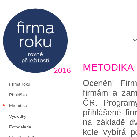
Mé
METODIKA
2016
Ocenění Firm
Firma roku
firmám a zam
Přihláška
ČR. Programy
Metodika
přihlášené fi
Výsledky
na základě d
Fotogalerie
kole vybírá p