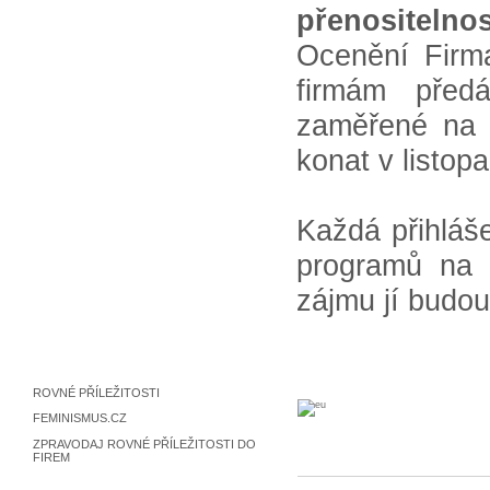
přenositelnos
Ocenění Firma
firmám před
zaměřené na r
konat v listop
Každá přihláš
programů na p
zájmu jí budou
ROVNÉ PŘÍLEŽITOSTI
FEMINISMUS.CZ
ZPRAVODAJ ROVNÉ PŘÍLEŽITOSTI DO
FIREM