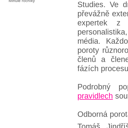
Minulé ročníky
Studies. Ve d
převážně exter
expertek z 
personalisti
média. Každo
poroty různor
členů a člen
fázích proces
Podrobný po
pravidlech
sou
Odborná porot
Tomáš Jindří