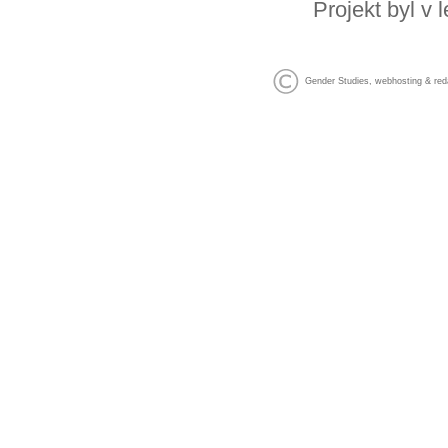
Projekt byl v
Gender Studies
,
webhosting
&
red