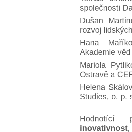
společnosti Da
Dušan Martin
rozvoj lidskýc
Hana Maříko
Akademie věd 
Mariola Pytli
Ostravě a CE
Helena Skálov
Studies, o. p. 
Hodnotící p
inovativnost
,