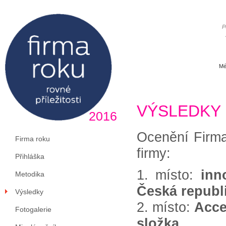
P
Mé
VÝSLEDKY
2016
Ocenění Firma 
Firma roku
firmy:
Přihláška
1. místo:
inn
Metodika
Česká republ
Výsledky
2. místo:
Acce
Fotogalerie
složka