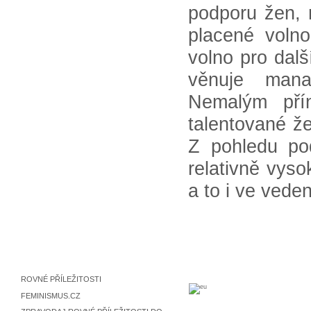
podporu žen, 
placené volno
volno pro dal
věnuje mana
Nemalým pří
talentované že
Z pohledu pod
relativně vys
a to i ve veden
ROVNÉ PŘÍLEŽITOSTI
FEMINISMUS.CZ