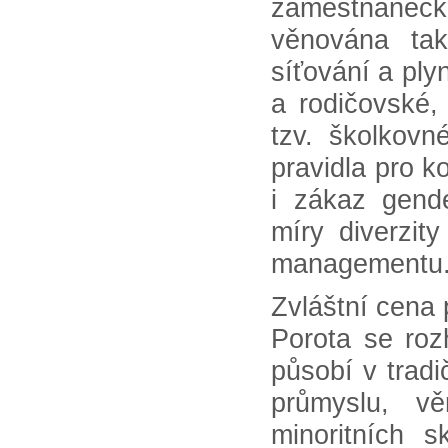
zaměstnanec
věnována tak
síťování a pl
a rodičovské,
tzv. školkovn
pravidla pro k
i zákaz gend
míry diverzity
management
Zvláštní cena p
Porota se rozh
působí v trad
průmyslu, v
minoritních s