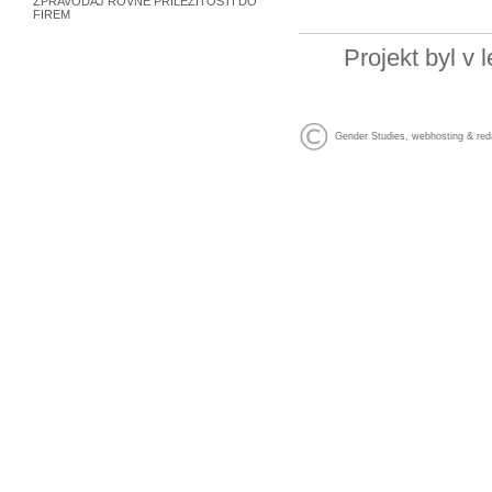
ZPRAVODAJ ROVNÉ PŘÍLEŽITOSTI DO
FIREM
Projekt byl v
Gender Studies
,
webhosting
&
red