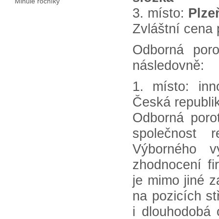
Minulé ročníky
3. místo:
Plze
Zvláštní cena 
Odborná poro
následovně:
1. místo: in
Česká republi
Odborná porot
společnost r
Výborného v
zhodnocení fi
je mimo jiné 
na pozicích s
i dlouhodobá 