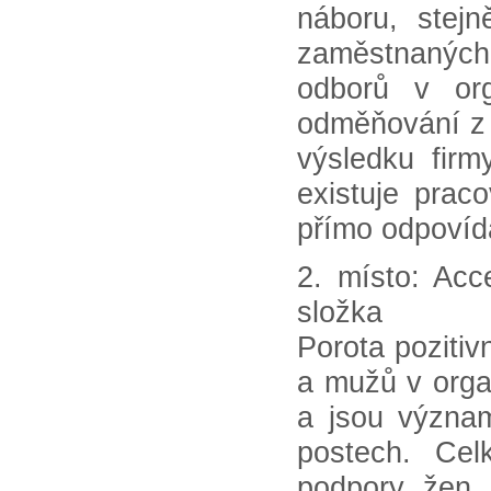
náboru, stejn
zaměstnaných
odborů v org
odměňování z 
výsledku firm
existuje prac
přímo odpoví
2. místo: Acc
složka
Porota poziti
a mužů v orga
a jsou význa
postech. Cel
podpory žen,