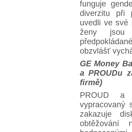
funguje gende
diverzitu při
uvedli ve své
ženy jsou 
předpokládan
obzvlášť vychá
GE Money Ban
a PROUDu za
firmě)
PROUD a Ge
vypracovaný s
zakazuje dis
obtěžování 