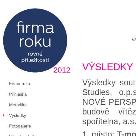
Mé
VÝSLEDKY
2012
Výsledky sout
Firma roku
Studies, o
Přihláška
NOVÉ PERSPEK
Metodika
budově vítě
Výsledky
spořitelna, a.s
Fotogalerie
1. místo:
T-mo