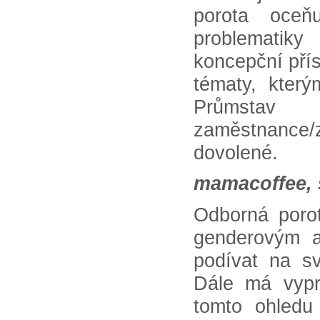
porota oceň
problematiky
koncepční přís
tématy, kter
Průmstav
zaměstnance/
dovolené.
mamacoffee, s
Odborná porot
genderovým a
podívat na sv
Dále má vypr
tomto ohledu