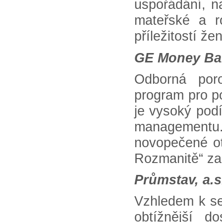
uspořádání, 
mateřské a r
příležitostí ž
GE Money Bank
Odborná por
program pro po
je vysoký podí
managementu. 
novopečené o
Rozmanitě“ zam
Průmstav, a.s
Vzhledem k sek
obtížnější d