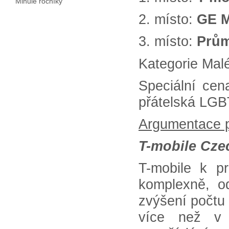
Minulé ročníky
2. místo:
GE M
3. místo:
Prům
Kategorie Malé
Speciální ce
přátelská LGB
Argumentace p
T-mobile Czec
T-mobile k pr
komplexně, o
zvýšení počtu 
více než v m