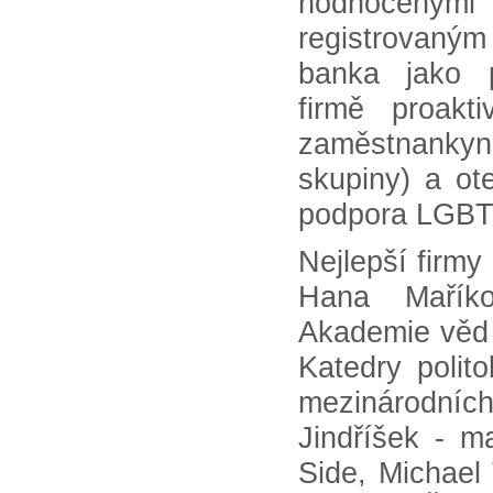
hodnocenými 
registrovaným
banka jako p
firmě proak
zaměstnanky
skupiny) a ot
podpora LGBT 
Nejlepší firmy
Hana Maříko
Akademie věd 
Katedry polit
mezinárodní
Jindříšek - m
Side, Michael