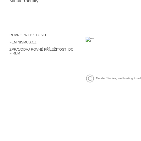
Minulé ročníky
ROVNÉ PŘÍLEŽITOSTI
FEMINISMUS.CZ
ZPRAVODAJ ROVNÉ PŘÍLEŽITOSTI DO
FIREM
Gender Studies
,
webhosting
&
red