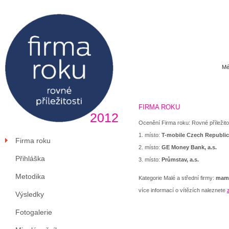
Mé
FIRMA ROKU
2012
Ocenění Firma roku: Rovné příležitos
1. místo:
T-mobile Czech Republic,
Firma roku
2. místo:
GE Money Bank, a.s.
Přihláška
3. místo:
Průmstav, a.s.
Metodika
Kategorie Malé a střední firmy:
mamac
více informací o vítězích naleznete
Výsledky
Fotogalerie