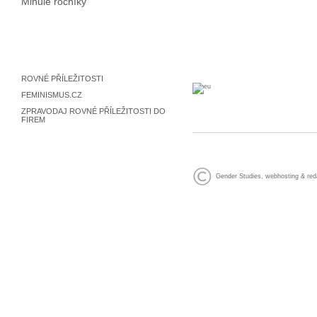
Minulé ročníky
ROVNÉ PŘÍLEŽITOSTI
FEMINISMUS.CZ
ZPRAVODAJ ROVNÉ PŘÍLEŽITOSTI DO
FIREM
Gender Studies
,
webhosting
&
red