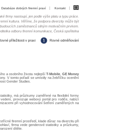
Databáze dobrých firemní praxí
Kontakt
aké firmy nastoupí, jen podle výše platu a typu práce.
 firemní kultura. Věříme, že podpora diverzity může být
i budoucích zaměstnanců silným motivačním prvkem.
ditelka odboru firemní komunikace, Česká spořitelna
ovné příležitosti v praxi
Rovné odměňování
ího a osobního života nejlepší
T-Mobile
,
GE Money
iony. V tomto pořadí se umístily na žebříčku ocenění
nost Gender Studies.
tatistiky, má průzkumy zaměřené na flexibilní formy
vedení, provozuje webový portál pro rodiče, nabízí
ganizacemi při vyhodnocování šetření zaměřených na
třícné firemní prostředí, klade důraz na diverzitu při
hlaví, firma vede genderové statistiky a průzkumy,
arození dítěte.