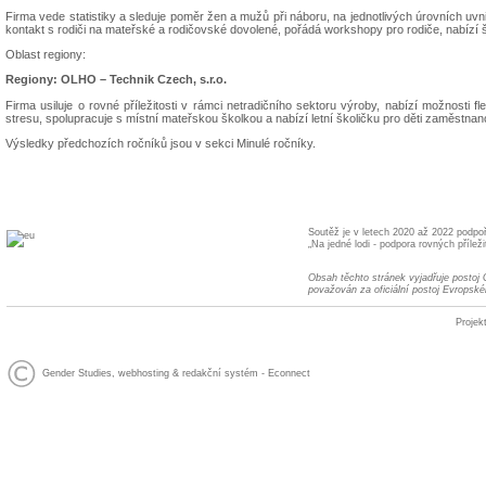
Firma vede statistiky a sleduje poměr žen a mužů při náboru, na jednotlivých úrovních uvnit
kontakt s rodiči na mateřské a rodičovské dovolené, pořádá workshopy pro rodiče, nabízí š
Oblast regiony:
Regiony: OLHO – Technik Czech, s.r.o.
Firma usiluje o rovné příležitosti v rámci netradičního sektoru výroby, nabízí možnosti f
stresu, spolupracuje s místní mateřskou školkou a nabízí letní školičku pro děti zaměstn
Výsledky předchozích ročníků jsou v sekci Minulé ročníky.
Soutěž je v letech 2020 až 2022 podpo
„Na jedné lodi - podpora rovných příleži
Obsah těchto stránek vyjadřuje postoj
považován za oficiální postoj Evropské
Projek
Gender Studies
,
webhosting
&
redakční systém
-
Econnect