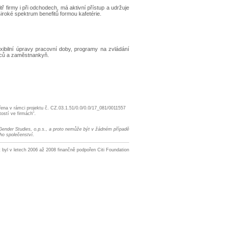
ř firmy i při odchodech, má aktivní přístup a udržuje
iroké spektrum benefitů formou kafetérie.
lexibilní úpravy pracovní doby, programy na zvládání
anců a zaměstnankyň.
řena v rámci projektu č. CZ.03.1.51/0.0/0.0/17_081/0011557
tostí ve firmách“.
 Gender Studies, o.p.s., a proto nemůže být v žádném případě
ho společenství.
t byl v letech 2006 až 2008 finančně podpořen Citi Foundation