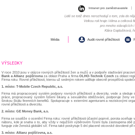
Intranet pro zaměstnavatele
Lidé se totiž dnes nerozhodují o tom, zda do něj
Velkou roli hraje i klima a celková
pro mnoho stávajících 
Klára Gajdušková, ře
Média
Audit rovné příležitosti
R
VÝSLEDKY
V roce 2010 jsou v otázce rovných příležitostí žen a mužů a v podpoře slaďování pracovn
Bank a Allianz pojišťovna
za oblast Praha a firma
OLHO-Technik Czech
za oblast reg
Firma roku: Rovné příležitosti, kterou už sedmým rokem uděluje obecně prospěšná společ
1. místo: T-Mobile Czech Republic, a.s.
Firma má propracovaný systém podpory rovných příležitostí a diverzity, vede a sleduje s
práce, propracovaný systém řešení šikany a sexuálního obtěžování, podporuje ženy ve 
širokou škálu firemních benefitů. Spolupracuje s externími agenturami a neziskovými or
rovné příležitosti a diverzitu.
2. místo: GE Money Bank, a.s.
Firma se soutěže o ocenění Firma roku: rovné příležitosti účastní poprvé, porota oceňuje vs
náboru, kde je snaha o to, aby vždy v nejužším výběrovém řízení byla zastoupena obě po
funguje zde ženská globální síť. Firma také poskytuje 5 dní placené otcovské dovolené při n
3. místo: Allianz pojišťovna, a.s.