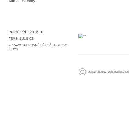
Minulé ročníky
ROVNÉ PŘÍLEŽITOSTI
FEMINISMUS.CZ
ZPRAVODAJ ROVNÉ PŘÍLEŽITOSTI DO
FIREM
Gender Studies
,
webhosting
&
red