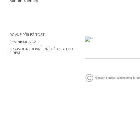
Minulé ročníky
ROVNÉ PŘÍLEŽITOSTI
FEMINISMUS.CZ
ZPRAVODAJ ROVNÉ PŘÍLEŽITOSTI DO
FIREM
Gender Studies
,
webhosting
&
red