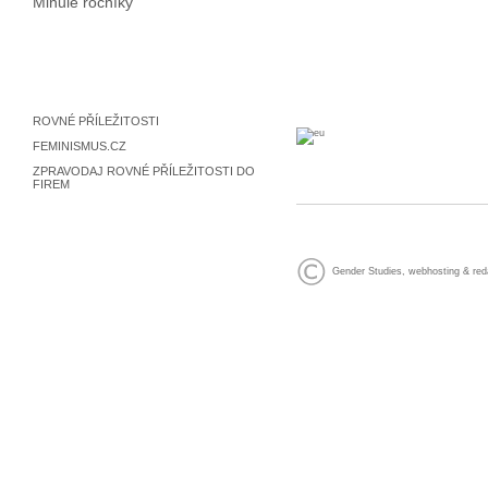
Minulé ročníky
ROVNÉ PŘÍLEŽITOSTI
FEMINISMUS.CZ
ZPRAVODAJ ROVNÉ PŘÍLEŽITOSTI DO
FIREM
Gender Studies
,
webhosting
&
red