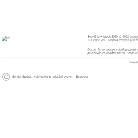
Soutěž je v letech 2020 až 2022 podpo
„Na jedné lodi - podpora rovných příleži
Obsah těchto stránek vyjadřuje postoj
považován za oficiální postoj Evropské
Projek
Gender Studies
,
webhosting
&
redakční systém
-
Econnect