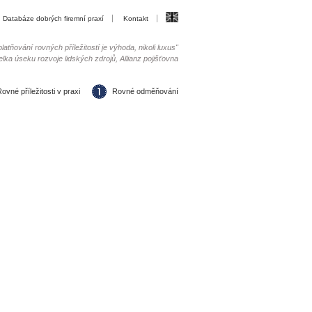
Databáze dobrých firemní praxí
Kontakt
latňování rovných příležitostí je výhoda, nikoli luxus"
elka úseku rozvoje lidských zdrojů, Allianz pojišťovna
ovné příležitosti v praxi
Rovné odměňování