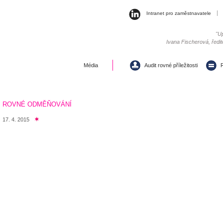
Intranet pro zaměstnavatele
"Up
Ivana Fischerová, ředit
Média
Audit rovné příležitosti
R
ROVNÉ ODMĚŇOVÁNÍ
17. 4. 2015