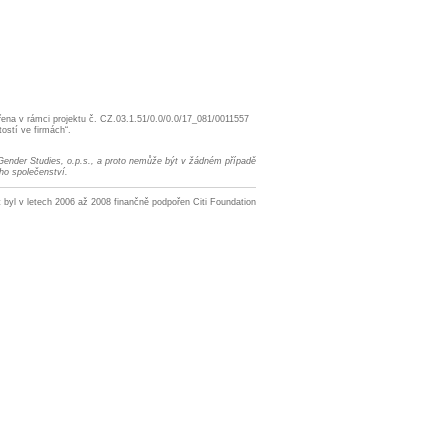
řena v rámci projektu č. CZ.03.1.51/0.0/0.0/17_081/0011557
tostí ve firmách“.
 Gender Studies, o.p.s., a proto nemůže být v žádném případě
ho společenství.
t byl v letech 2006 až 2008 finančně podpořen Citi Foundation