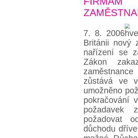
FIRMÁM 
ZAMĚSTNA
7. 8. 2006
Británii nový
nařízení se 
Zákon zakaz
zaměstnance
zůstává ve v
umožněno pož
pokračování v
požadavek z
požadovat o
důchodu dříve