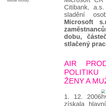
Minulé ročníky
Citibank, a.s
sladění oso
Microsoft s
zaměstnancům
dobu, částeč
stlačený prac
AIR PROD
POLITIKU
ŽENY A MU
1. 12. 2006
získala hlav