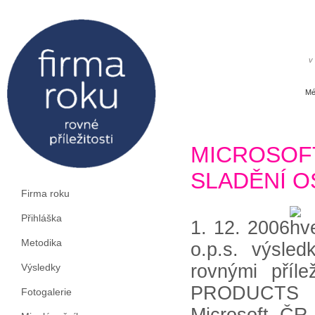
v
Mé
MICROSO
SLADĚNÍ O
Firma roku
Přihláška
1. 12. 2006
Metodika
o.p.s. výsled
rovnými příl
Výsledky
PRODUCTS sp
Fotogalerie
Microsoft ČR