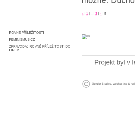
možné. Důchod
«
|
1
|
..
|
3
|
4
|
5
ROVNÉ PŘÍLEŽITOSTI
FEMINISMUS.CZ
ZPRAVODAJ ROVNÉ PŘÍLEŽITOSTI DO
FIREM
Projekt byl v
Gender Studies
,
webhosting
&
red