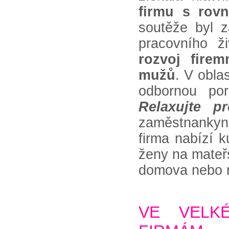
firmu s rovn
soutěže byl 
pracovního ž
rozvoj firem
mužů
. V obla
odbornou por
Relaxujte p
zaměstnankyn
firma nabízí k
ženy na mateř
domova nebo 
VE VELKÉ