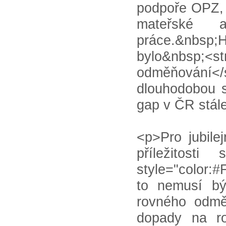
podpoře OPZ, 
mateřské a
práce.&nbsp;
bylo&nbsp;<st
odměňování<
dlouhodobou s
gap v ČR stál
<p>Pro jubile
příležitost
style="color:
to nemusí bý
rovného odmě
dopady na ro