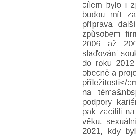
cílem bylo i 
budou mít zá
příprava dal
způsobem firm
2006 až 200
slaďování sou
do roku 2012 
obecně a proj
příležitosti</
na téma&nbs
podpory kari
pak zacílili n
věku, sexuální
2021, kdy by