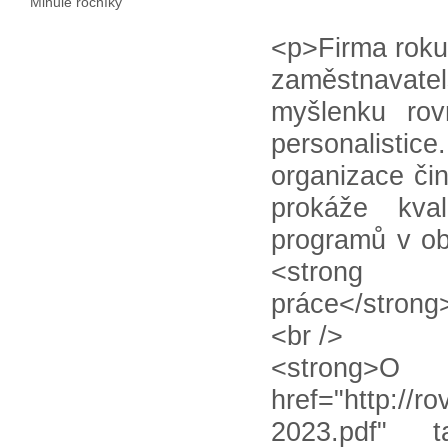
Minulé ročníky
<p>Firma roku:
zaměstnavate
myšlenku rov
personalisti
organizace či
prokáže kva
programů v ob
<strong st
práce</strong>
<br />
<st
href="http://r
2023.pdf" ta