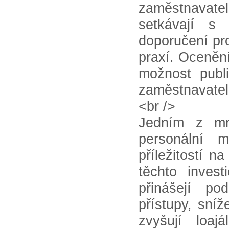
zaměstnavat
setkávají s 
doporučení pr
praxí. Ocenění
možnost publ
zaměstnavatel
<br />
Jedním z mn
personální 
příležitostí n
těchto invest
přinášejí po
přístupy, sní
zvyšují loa