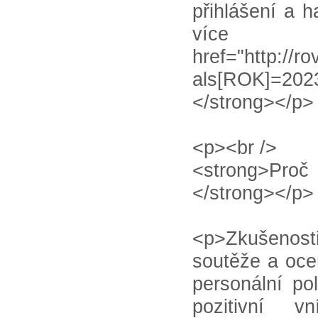
přihlášení a 
víc
href="http://ro
als[ROK]=202
</strong></p>
<p><br />
<strong>Proč
</strong></p>
<p>Zkušenos
soutěže a oce
personální pol
pozitivní 