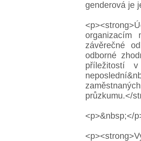
genderová je 
<p><strong>Úč
organizacím 
závěrečné od
odborné zhod
příležitostí
neposlední&nb
zaměstnanýc
průzkumu.</st
<p>&nbsp;</p
<p><strong>Vy