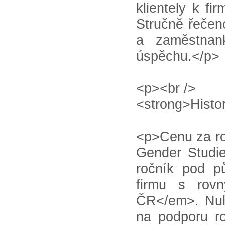
klientely k fir
Stručně řečen
a zaměstnan
úspěchu.</p>
<p><br />
<strong>Histo
<p>Cenu za roz
Gender Studie
ročník pod p
firmu s rov
ČR</em>. Nul
na podporu ro