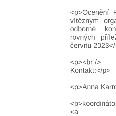
<p>Ocenění F
vítězným org
odborné kon
rovných příl
červnu 2023</
<p><br />
Kontakt:</p>
<p>Anna Karm
<p>koordináto
<a