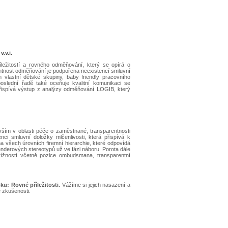
.v.i.
ležitostí a rovného odměňování, který se opírá o
rentnost odměňování je podpořena neexistencí smluvní
m vlastní dětské skupiny, baby friendly pracovního
oslední řadě také oceňuje kvalitní komunikaci se
 přispívá výstup z analýzy odměňování LOGIB, který
.
evším v oblasti péče o zaměstnané, transparentnosti
nci smluvní doložky mlčenlivosti, která přispívá k
 všech úrovních firemní hierarchie, které odpovídá
derových stereotypů už ve fázi náboru. Porota dále
ížností včetně pozice ombudsmana, transparentní
u: Rovné příležitosti.
Vážíme si jejich nasazení a
é zkušenosti.