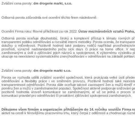
Zvláštní cena poroty:
dm drogerie markt, s.r.o.
Odborná porota zdůvodnila své ocenění těchto firem následovně:
Ocenění Firma roku: Rovné příležitosti za rok 2022:
Ústav mezinárodních vztahů Praha, v
Odborná porota oceňuje dlouhodobý, široký a komplexní přístup k tématu rovných pří
transparentní politiku odměňování a rozsáhlé interní metodiky. Porota ocenila, že transpa
doložky o mlčenlivosti. Pozitivně hodnotí také podporu rodičů například prostřednictví
prostředí, výrazně nadstandardního počtu sick days či práce na home office. V nep
zaměstnanými a úsilí o zjišťování jejich názorů a spokojenosti. K výbornému výsledku
ukazuje na neexistenci systematického znevýhodňování v odměňování na základě pohlaví
Zvláštní cena poroty:
dm drogerie markt s.r.o.
Porota se rozhodla udělit zvláštní ocenění společnosti, která prokázala velké úsilí před
odměňování a flexibility práce i ve směnném provozu. Pozitivně hodnotí také neexiste
transparentnosti odměňování. Porota dále oceňuje takové zastoupení žen a mužů téměř na
poměru žen a mužů v zaměstnanecké populaci. Společnost aktivně podporuje snižování gen
pozitivně hodnotila úroveň komunikace se zaměstnanými, ať už se jedná o proces st
komunikaci pravidel pro odměňování či proaktivní zjišťování spokojenosti zaměstnaných.
Děkujeme všem firmám a organizacím přihlášeným do 14. ročníku soutěže Firma rok
aktivit na cestě k férovějšímu pracovnímu trhu, který čerpá z odlišností a zhodnocuje různ