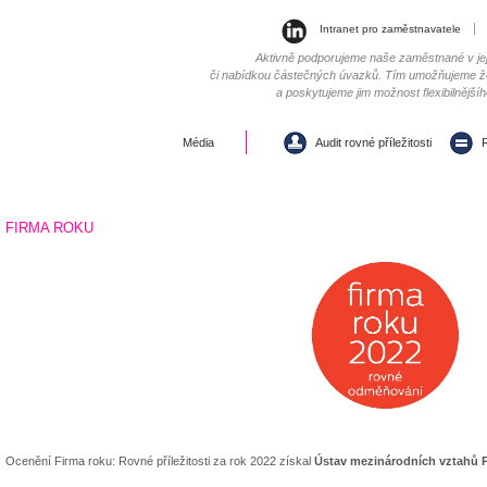
Intranet pro zaměstnavatele
Aktivně podporujeme naše zaměstnané v jejic
či nabídkou částečných úvazků. Tím umožňujeme ž
a poskytujeme jim možnost flexibilnější
Média
Audit rovné příležitosti
R
FIRMA ROKU
Ocenění Firma roku: Rovné příležitosti za rok 2022 získal
Ústav mezinárodních vztahů Pra