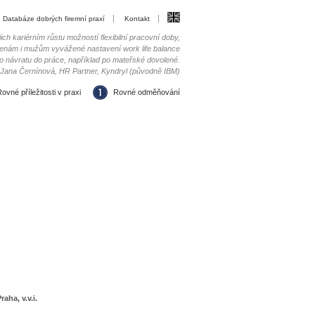
Databáze dobrých firemní praxí
Kontakt
h kariérním růstu možností flexibilní pracovní doby,
enám i mužům vyvážené nastavení work life balance
ho návratu do práce, například po mateřské dovolené.
Jana Černínová, HR Partner, Kyndryl (původně IBM)
ovné příležitosti v praxi
Rovné odměňování
ha, v.v.i.