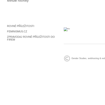
Minulé ročníky
ROVNÉ PŘÍLEŽITOSTI
FEMINISMUS.CZ
ZPRAVODAJ ROVNÉ PŘÍLEŽITOSTI DO
FIREM
Gender Studies
,
webhosting
&
red