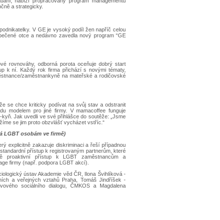
pořádání, nabízí propracovaný program managementu
čně a strategicky.
podnikatelky. V GE je vysoký podíl žen napříč celou
vopečené otce a nedávno zavedla nový program “GE
ové rovnováhy, odborná porota oceňuje dobrý start
up k ní. Každý rok firma přichází s novými tématy,
ěstnance/zaměstnankyně na mateřské a rodičovské
e se chce kriticky podívat na svůj stav a odstranit
du modelem pro jiné firmy. V mamacoffee funguje
-kyň. Jak uvedli ve své přihlášce do soutěže: „Jsme
íme se jim proto obzvlášť vycházet vstříc.“
ká LGBT osobám ve firmě)
 explicitně zakazuje diskriminaci a řeší případnou
standardní přístup k registrovaným partnerům, které
rmě proaktivní přístup k LGBT zaměstnancům a
age firmy (např. podpora LGBT akcí).
ciologický ústav Akademie věd ČR, Ilona Švihlíková -
ních a veřejných vztahů Praha, Tomáš Jindříšek -
ětvového sociálního dialogu, ČMKOS a Magdalena