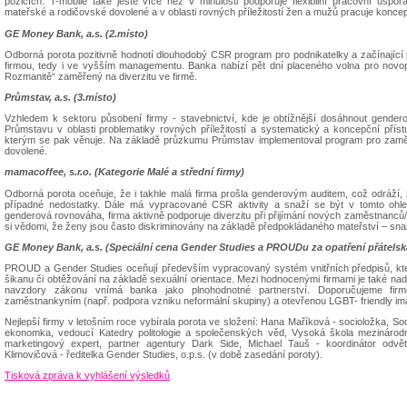
pozicích. T-mobile také ještě více než v minulosti podporuje flexibilní pracovní us
mateřské a rodičovské dovolené a v oblasti rovných příležitostí žen a mužů pracuje koncep
GE Money Bank, a.s. (2.místo)
Odborná porota pozitivně hodnotí dlouhodobý CSR program pro podnikatelky a začínající 
firmou, tedy i ve vyšším managementu. Banka nabízí pět dní placeného volna pro no
Rozmanitě“ zaměřený na diverzitu ve firmě.
Průmstav, a.s. (3.místo)
Vzhledem k sektoru působení firmy - stavebnictví, kde je obtížnější dosáhnout gender
Průmstavu v oblasti problematiky rovných příležitostí a systematický a koncepční příst
kterým se pak věnuje. Na základě průzkumu Průmstav implementoval program pro zam
dovolené.
mamacoffee, s.r.o. (Kategorie Malé a střední firmy)
Odborná porota oceňuje, že i takhle malá firma prošla genderovým auditem, což odráží, ž
případné nedostatky. Dále má vypracované CSR aktivity a snaží se být v tomto ohle
genderová rovnováha, firma aktivně podporuje diverzitu při přijímání nových zaměstnanců/
si vědomi, že ženy jsou často diskriminovány na základě předpokládaného mateřství – snaž
GE Money Bank, a.s. (Speciální cena Gender Studies a PROUDu za opatření přátels
PROUD a Gender Studies oceňují především vypracovaný systém vnitřních předpisů, který
šikanu či obtěžování na základě sexuální orientace. Mezi hodnocenými firmami je také nad
navzdory zákonu vnímá banka jako plnohodnotné partnerství. Doporučujeme fi
zaměstnankyním (např. podpora vzniku neformální skupiny) a otevřenou LGBT- friendly im
Nejlepší firmy v letošním roce vybírala porota ve složení: Hana Maříková - socioložka, So
ekonomka, vedoucí Katedry politologie a společenských věd, Vysoká škola mezinárod
marketingový expert, partner agentury Dark Side, Michael Tauš - koordinátor odv
Klimovičová - ředitelka Gender Studies, o.p.s. (v době zasedání poroty).
Tisková zpráva k vyhlášení výsledků