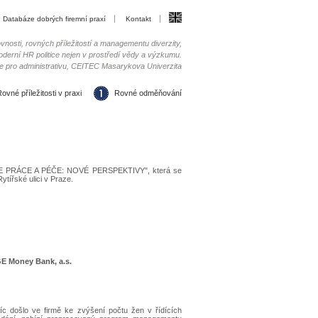
Databáze dobrých firemní praxí
Kontakt
nosti, rovných příležitostí a managementu diverzity,
 moderní HR politice nejen v prostředí vědy a výzkumu.
le pro administrativu, CEITEC Masarykova Univerzita
ovné příležitosti v praxi
Rovné odměňování
ZACE PRÁCE A PÉČE: NOVÉ PERSPEKTIVY", která se
ytířské ulici v Praze.
E Money Bank, a.s.
víc došlo ve firmě ke zvýšení počtu žen v řídících