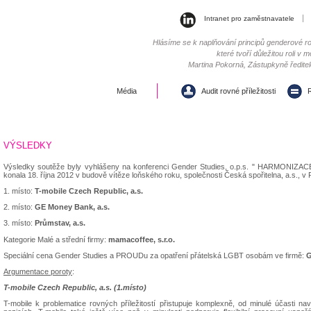
Intranet pro zaměstnavatele
Hlásíme se k naplňování principů genderové rov
které tvoří důležitou roli v
Martina Pokorná, Zástupkyně ředite
Média
Audit rovné příležitosti
R
VÝSLEDKY
Výsledky soutěže byly vyhlášeny na konferenci Gender Studies, o.p.s. " HARMONI
konala 18. října 2012 v budově vítěze loňského roku, společnosti Česká spořitelna, a.s., v R
1. místo:
T-mobile Czech Republic, a.s.
2. místo:
GE Money Bank, a.s.
3. místo:
Průmstav, a.s.
Kategorie Malé a střední firmy:
mamacoffee, s.r.o.
Speciální cena Gender Studies a PROUDu za opatření přátelská LGBT osobám ve firmě:
G
Argumentace poroty
:
T-mobile Czech Republic, a.s. (1.místo)
T-mobile k problematice rovných příležitostí přistupuje komplexně, od minulé účasti na