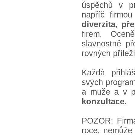
úspěchů v pr
napříč firmo
diverzita
,
pře
firem. Oceně
slavnostně p
rovných příleži
Každá přihlá
svých program
a muže a v p
konzultace
.
POZOR: Firma,
roce, nemůže 