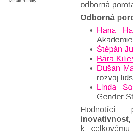
Minulé ročníky
odborná porota
Odborná poro
Hana Ha
Akademie
Štěpán Ju
Bára Kili
Dušan Ma
rozvoj li
Linda So
Gender St
Hodnotící 
inovativnost
k celkovému