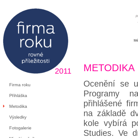
P
Mé
METODIKA
2011
Ocenění se u
Firma roku
Programy na
Přihláška
přihlášené fi
Metodika
na základě d
Výsledky
kole vybírá p
Fotogalerie
Studies. Ve d