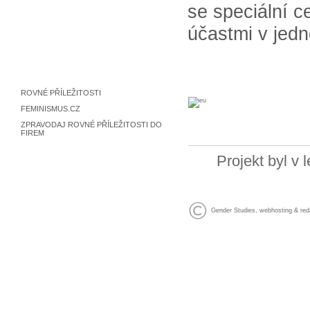
se speciální c
účastmi v jedno
ROVNÉ PŘÍLEŽITOSTI
FEMINISMUS.CZ
ZPRAVODAJ ROVNÉ PŘÍLEŽITOSTI DO
FIREM
Projekt byl v
Gender Studies
,
webhosting
&
red