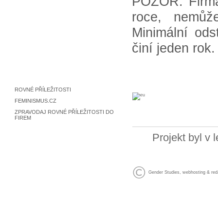
POZOR: Firma,
roce, nemůž
Minimální ods
činí jeden rok.
ROVNÉ PŘÍLEŽITOSTI
FEMINISMUS.CZ
ZPRAVODAJ ROVNÉ PŘÍLEŽITOSTI DO
FIREM
Projekt byl v
Gender Studies
,
webhosting
&
red