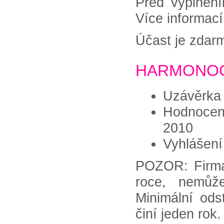
Před vyplnění
Více informac
Účast je zdar
HARMONOG
Uzávěrka 
Hodnocení
2010
Vyhlášení
POZOR: Firma,
roce, nemůž
Minimální ods
činí jeden rok.