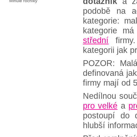
dotazník
a za
Minulé ročníky
podobě na 
kategorie: ma
kategorie má
střední
firmy.
kategorii jak 
POZOR: Malá 
definovaná ja
firmy mají od
Nedílnou souč
pro velké
a
pr
postoupí do 
hlubší inform