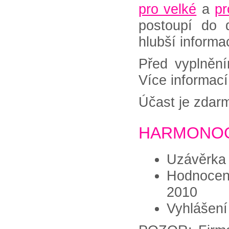
pro velké
a
pr
postoupí do 
hlubší inform
Před vyplnění
Více informac
Účast je zdar
HARMONOG
Uzávěrka 
Hodnocení
2010
Vyhlášení