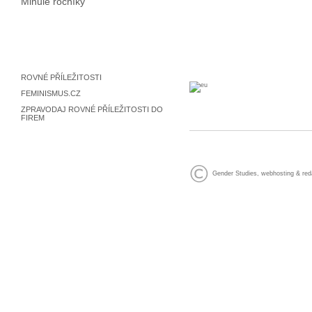
Minulé ročníky
ROVNÉ PŘÍLEŽITOSTI
FEMINISMUS.CZ
ZPRAVODAJ ROVNÉ PŘÍLEŽITOSTI DO
FIREM
Gender Studies
,
webhosting
&
red