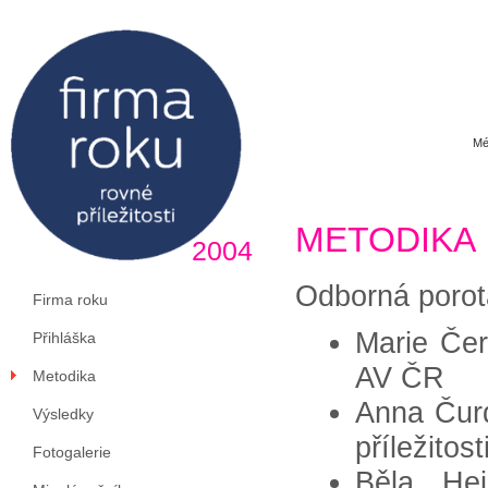
Mé
METODIKA
2004
Odborná porot
Firma roku
Marie Čer
Přihláška
AV ČR
Metodika
Anna Čur
Výsledky
příležitos
Fotogalerie
Běla He