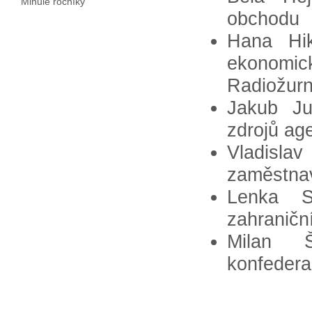
Minulé ročníky
obchodu
Hana Hi
ekonomic
Radiožurn
Jakub Ju
zdrojů ag
Vladisl
zaměstna
Lenka S
zahraniční
Milan 
konfedera