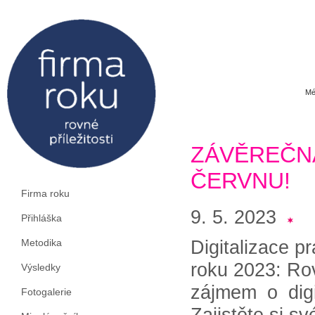
Mé
ZÁVĚREČN
ČERVNU!
Firma roku
9. 5. 2023
Přihláška
Digitalizace p
Metodika
roku 2023: Ro
Výsledky
zájmem o digi
Fotogalerie
Zajistěte si s