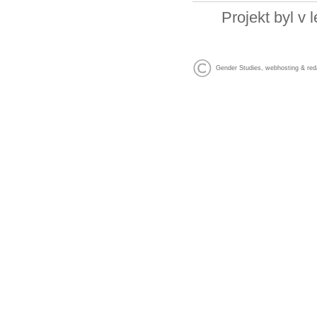
Projekt byl v
Gender Studies
,
webhosting
&
red