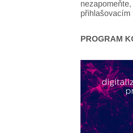
nezapomeňt
přihlašovacím 
PROGRAM K