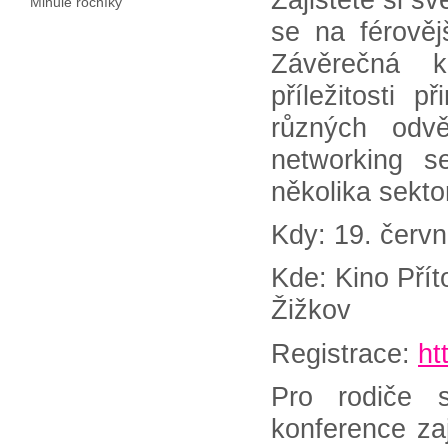
Minulé ročníky
se na férovějš
Závěrečná 
příležitosti 
různých odvě
networking s
několika sekto
Kdy: 19. červ
Kde: Kino Pří
Žižkov
Registrace:
ht
Pro rodiče 
konference zaj