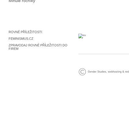
Minulé ročníky
ROVNÉ PŘÍLEŽITOSTI
FEMINISMUS.CZ
ZPRAVODAJ ROVNÉ PŘÍLEŽITOSTI DO
FIREM
Gender Studies
,
webhosting
&
red