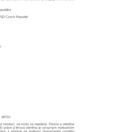
publika
, MSD Czech Republic
V
i, MPSV
atu se nemluví, na mzdu se neptáme. Peníze a odměna
aší práce a férová odměna je výrazným motivačním
nice s nástroji na podporu prosazování rovného