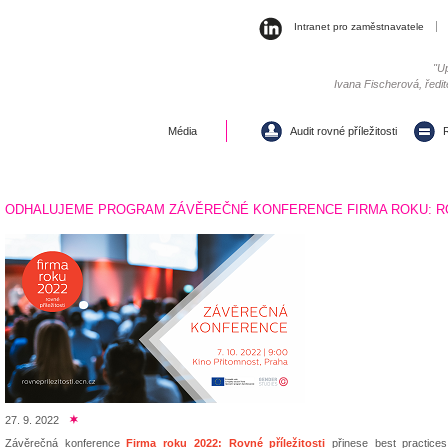
Intranet pro zaměstnavatele
"Up
Ivana Fischerová, ředit
Média
Audit rovné příležitosti
R
ODHALUJEME PROGRAM ZÁVĚREČNÉ KONFERENCE FIRMA ROKU: RO
27. 9. 2022
Závěrečná konference
Firma roku 2022: Rovné příležitosti
přinese best practices