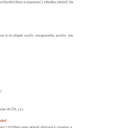
pci*kyněmi firem a organizací z několika sektorů. Na
d si ho přejete využít, nezapomeňte, prosím, tuto
V
tav AV ČR, v.v.i.
vání
ochází LOGIBem nebo aktivně přistupují k rovnému a