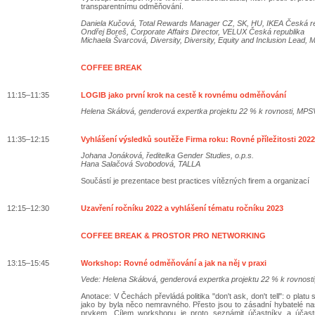
transparentnímu odměňování.
Daniela Kučová, Total Rewards Manager CZ, SK, HU, IKEA Česká re
Ondřej Boreš, Corporate Affairs Director, VELUX Česká republika
Michaela Švarcová, Diversity, Diversity, Equity and Inclusion Lead
COFFEE BREAK
11:15–11:35
LOGIB jako první krok na cestě k rovnému odměňování
Helena Skálová, genderová expertka projektu 22 % k rovnosti, MPS
11:35–12:15
Vyhlášení výsledků soutěže Firma roku: Rovné příležitosti 2022
Johana Jonáková, ředitelka Gender Studies, o.p.s.
Hana Salačová Svobodová, TALLA
Součástí je prezentace best practices vítězných firem a organizací
12:15–12:30
Uzavření ročníku 2022 a vyhlášení tématu ročníku 2023
COFFEE BREAK & PROSTOR PRO NETWORKING
13:15–15:45
Workshop: Rovné odměňování a jak na něj v praxi
Vede: Helena Skálová, genderová expertka projektu 22 % k rovnost
Anotace: V Čechách převládá politika "don't ask, don't tell": o pl
jako by byla něco nemravného. Přesto jsou to zásadní hybatelé n
prvkem. Cílem workshopu je proto seznámit účastníky a účast