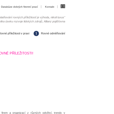
Databáze dobrých firemní praxí
Kontakt
latňování rovných příležitostí je výhoda, nikoli luxus"
elka úseku rozvoje lidských zdrojů, Allianz pojišťovna
ovné příležitosti v praxi
Rovné odměňování
VNÉ PŘÍLEŽITOSTI!
 firem a organizací z různých odvětví, trendy v