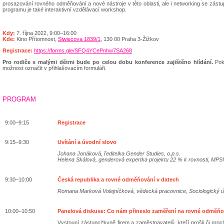
prosazování rovného odměňování a nové nástroje v této oblasti, ale i networking se zástu
programu je také interaktivní vzdělávací workshop.
Kdy:
7. října 2022, 9:00–16:00
Kde:
Kino Přítomnost,
Siwiecova 1839/1
, 130 00 Praha 3-Žižkov
Registrace:
https://forms.gle/SFQ4YCePnhw7SA268
Pro rodiče s malými dětmi bude po celou dobu konference zajištěno hlídání.
Poku
možnost označit v přihlašovacím formuláři.
PROGRAM
9:00–9:15
Registrace
9:15–9:30
Uvítání a úvodní slovo
Johana Jonáková, ředitelka Gender Studies, o.p.s.
Helena Skálová, genderová expertka projektu 22 % k rovnosti, MPS
9:30–10:00
Česká republika a rovné odměňování v datech
Romana Marková Volejníčková, vědecká pracovnice, Sociologický ús
10:00–10:50
Panelová diskuse: Co nám přineslo zaměření na rovné odměňo
Vystoupí zástupci*kyně firem a zaměstnavatelů, kteří prošli či pr