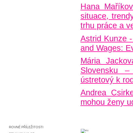
Hana Maříkov
situace, tren
trhu práce a v
Astrid Kunze 
and Wages: Ev
Mária Jackov
Slovensku –
ústretový k rod
Andrea Csirk
mohou ženy ud
ROVNÉ PŘÍLEŽITOSTI