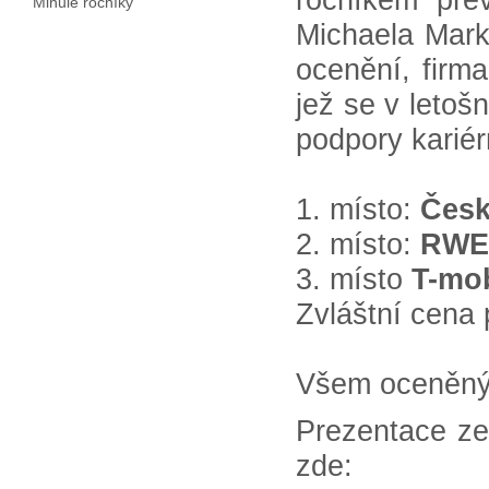
Minulé ročníky
Michaela Mark
ocenění, firm
jež se v letoš
podpory kariér
1. místo:
Česk
2. místo:
RWE 
3. místo
T-mob
Zvláštní cena 
Všem oceněný
Prezentace ze
zde: