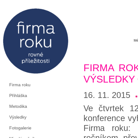
Mé
FIRMA ROK
VÝSLEDKY
Firma roku
16. 11. 2015
Přihláška
Ve čtvrtek 1
Metodika
konference vy
Výsledky
Firma roku: r
Fotogalerie
ročníkem přev