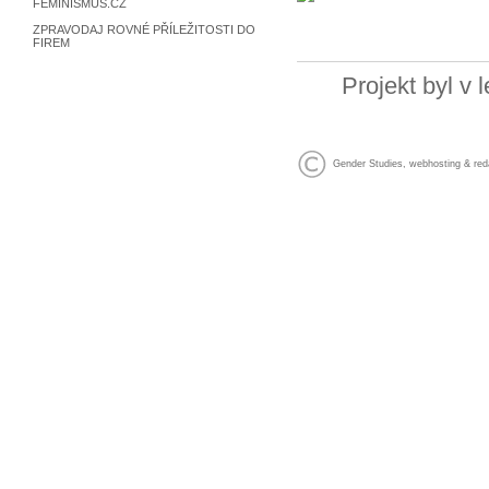
FEMINISMUS.CZ
ZPRAVODAJ ROVNÉ PŘÍLEŽITOSTI DO
FIREM
Projekt byl v
Gender Studies
,
webhosting
&
red