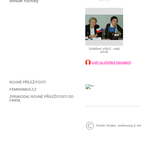
Minulé ročníky
Vyhlášení vítězů - nultý
ročník
zpět na přehled fotogalerií
ROVNÉ PŘÍLEŽITOSTI
FEMINISMUS.CZ
ZPRAVODAJ ROVNÉ PŘÍLEŽITOSTI DO
FIREM
Gender Studies
,
webhosting
&
red